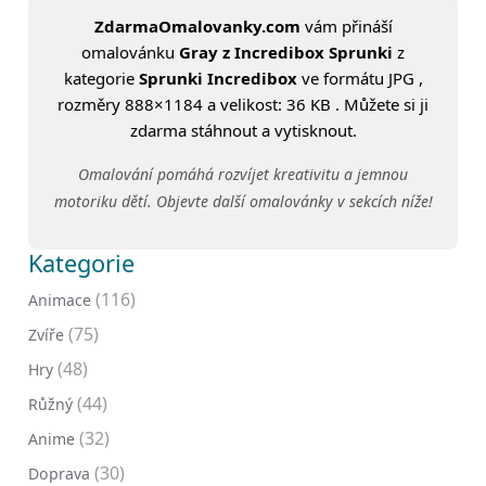
ZdarmaOmalovanky.com
vám přináší
omalovánku
Gray z Incredibox Sprunki
z
kategorie
Sprunki Incredibox
ve formátu JPG ,
rozměry 888×1184 a velikost: 36 KB . Můžete si ji
zdarma stáhnout a vytisknout.
Omalování pomáhá rozvíjet kreativitu a jemnou
motoriku dětí. Objevte další omalovánky v sekcích níže!
Kategorie
(116)
Animace
(75)
Zvíře
(48)
Hry
(44)
Růžný
(32)
Anime
(30)
Doprava