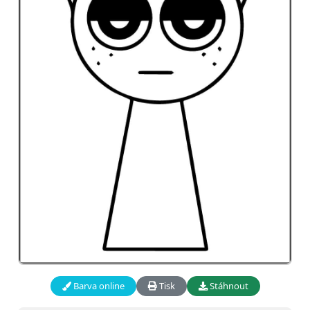
Barva online
Tisk
Stáhnout