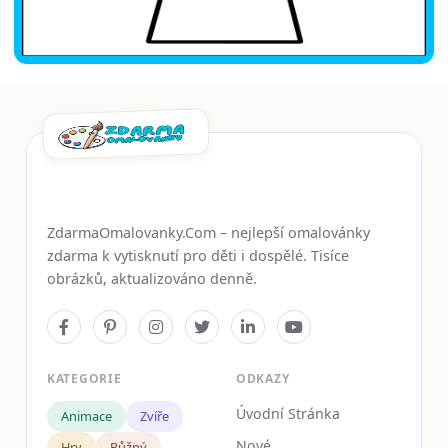
ZdarmaOmalovanky.Com – nejlepší omalovánky
zdarma k vytisknutí pro děti i dospělé. Tisíce
obrázků, aktualizováno denně.
KATEGORIE
ODKAZY
Úvodní Stránka
Animace
Zvíře
Nové
Hry
Růžný