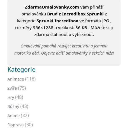
ZdarmaOmalovanky.com
vám přináší
omalovánku
Brud z Incredibox Sprunki
z
kategorie
Sprunki Incredibox
ve formátu JPG ,
rozměry 966×1288 a velikost: 36 KB . Můžete si ji
zdarma stáhnout a vytisknout.
Omalování pomáhá rozvíjet kreativitu a jemnou
motoriku dětí. Objevte další omalovánky v sekcích níže!
Kategorie
(116)
Animace
(75)
Zvíře
(48)
Hry
(43)
Růžný
(32)
Anime
(30)
Doprava