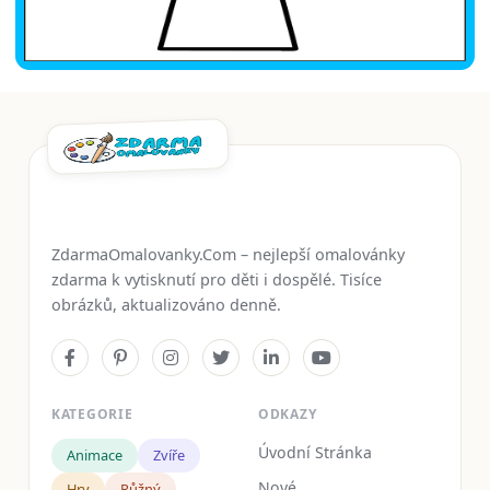
ZdarmaOmalovanky.Com – nejlepší omalovánky
zdarma k vytisknutí pro děti i dospělé. Tisíce
obrázků, aktualizováno denně.
KATEGORIE
ODKAZY
Úvodní Stránka
Animace
Zvíře
Nové
Hry
Růžný