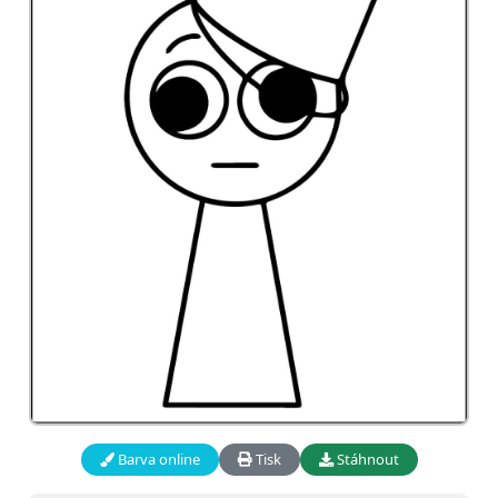
Barva online
Tisk
Stáhnout