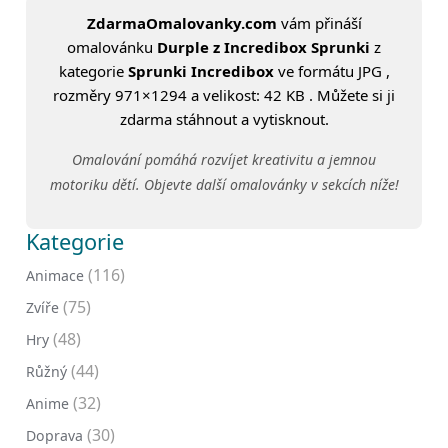
ZdarmaOmalovanky.com
vám přináší
omalovánku
Durple z Incredibox Sprunki
z
kategorie
Sprunki Incredibox
ve formátu JPG ,
rozměry 971×1294 a velikost: 42 KB . Můžete si ji
zdarma stáhnout a vytisknout.
Omalování pomáhá rozvíjet kreativitu a jemnou
motoriku dětí. Objevte další omalovánky v sekcích níže!
Kategorie
(116)
Animace
(75)
Zvíře
(48)
Hry
(44)
Růžný
(32)
Anime
(30)
Doprava