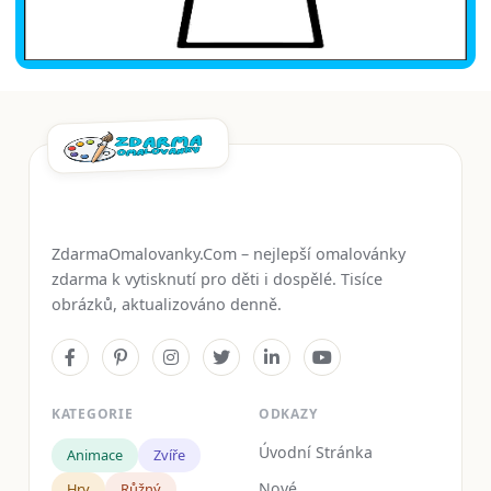
ZdarmaOmalovanky.Com – nejlepší omalovánky
zdarma k vytisknutí pro děti i dospělé. Tisíce
obrázků, aktualizováno denně.
KATEGORIE
ODKAZY
Úvodní Stránka
Animace
Zvíře
Nové
Hry
Růžný