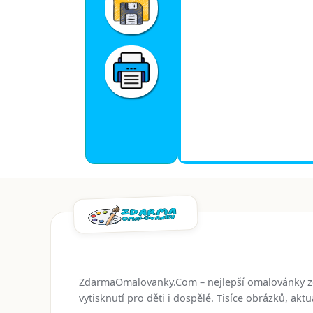
ZdarmaOmalovanky.Com – nejlepší omalovánky 
vytisknutí pro děti i dospělé. Tisíce obrázků, ak