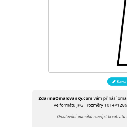
Barva 
ZdarmaOmalovanky.com
vám přináší om
ve formátu JPG , rozměry 1014×1286 a
Omalování pomáhá rozvíjet kreativitu 