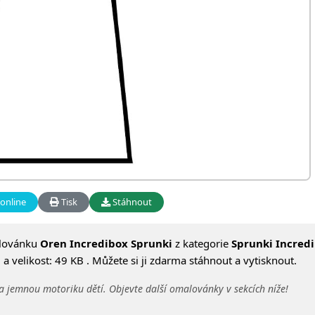
online
Tisk
Stáhnout
alovánku
Oren Incredibox Sprunki
z kategorie
Sprunki Incred
 velikost: 49 KB . Můžete si ji zdarma stáhnout a vytisknout.
a jemnou motoriku dětí. Objevte další omalovánky v sekcích níže!