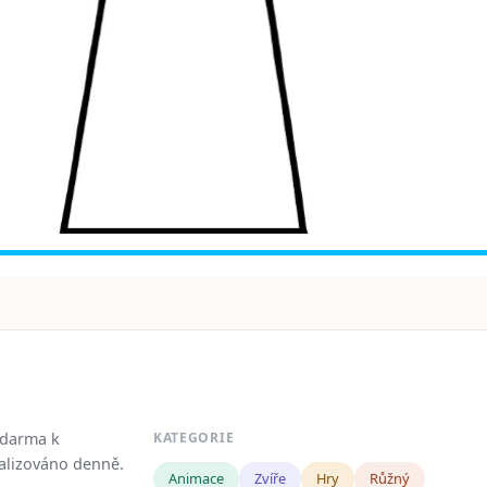
zdarma k
KATEGORIE
tualizováno denně.
Animace
Zvíře
Hry
Růžný