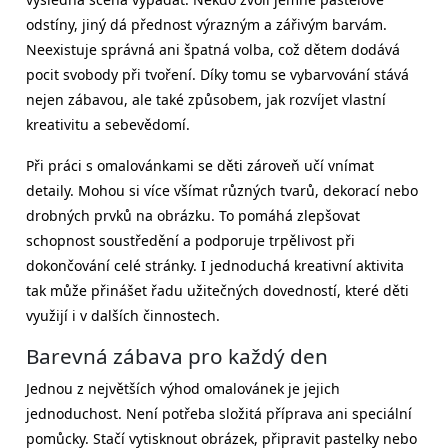
odstíny, jiný dá přednost výrazným a zářivým barvám.
Neexistuje správná ani špatná volba, což dětem dodává
pocit svobody při tvoření. Díky tomu se vybarvování stává
nejen zábavou, ale také způsobem, jak rozvíjet vlastní
kreativitu a sebevědomí.
Při práci s omalovánkami se děti zároveň učí vnímat
detaily. Mohou si více všímat různých tvarů, dekorací nebo
drobných prvků na obrázku. To pomáhá zlepšovat
schopnost soustředění a podporuje trpělivost při
dokončování celé stránky. I jednoduchá kreativní aktivita
tak může přinášet řadu užitečných dovedností, které děti
využijí i v dalších činnostech.
Barevná zábava pro každý den
Jednou z největších výhod omalovánek je jejich
jednoduchost. Není potřeba složitá příprava ani speciální
pomůcky. Stačí vytisknout obrázek, připravit pastelky nebo