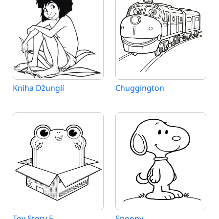
Kniha Džunglí
Chuggington
Toy Story 5
Snoopy