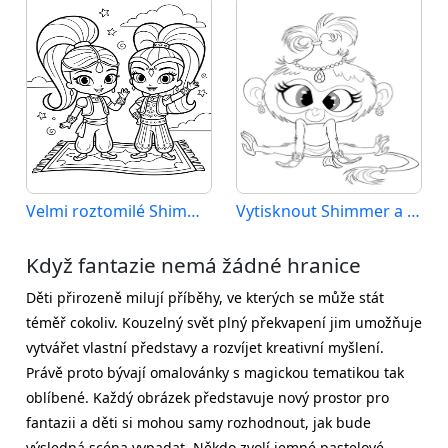
Velmi roztomilé Shimmer a Shine
Vytisknout Shimmer a Shine
Když fantazie nemá žádné hranice
Děti přirozeně milují příběhy, ve kterých se může stát
téměř cokoliv. Kouzelný svět plný překvapení jim umožňuje
vytvářet vlastní představy a rozvíjet kreativní myšlení.
Právě proto bývají omalovánky s magickou tematikou tak
oblíbené. Každý obrázek představuje nový prostor pro
fantazii a děti si mohou samy rozhodnout, jak bude
výsledná scéna vypadat. Někdo zvolí jemné pastelové