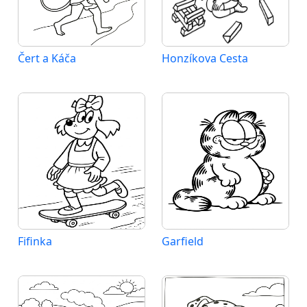
Čert a Káča
Honzíkova Cesta
Fifinka
Garfield