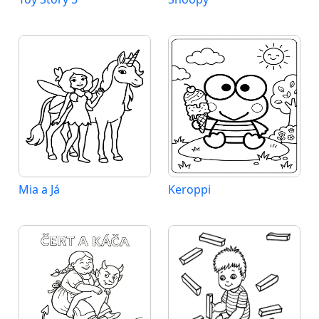
Mia a Já
Keroppi