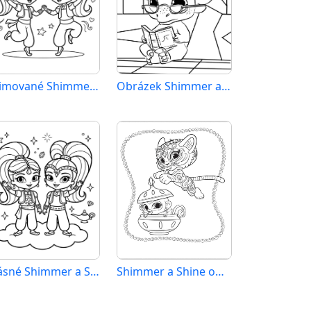
Animované Shimmer a Shine
Obrázek Shimmer a Shine k vytištění
Krásné Shimmer a Shine
Shimmer a Shine omalovánka zdarma