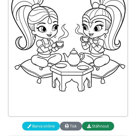
Barva online
Tisk
Stáhnout