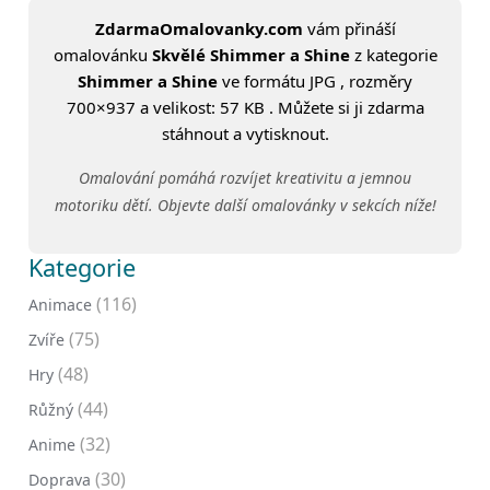
ZdarmaOmalovanky.com
vám přináší
omalovánku
Skvělé Shimmer a Shine
z kategorie
Shimmer a Shine
ve formátu JPG , rozměry
700×937 a velikost: 57 KB . Můžete si ji zdarma
stáhnout a vytisknout.
Omalování pomáhá rozvíjet kreativitu a jemnou
motoriku dětí. Objevte další omalovánky v sekcích níže!
Kategorie
(116)
Animace
(75)
Zvíře
(48)
Hry
(44)
Růžný
(32)
Anime
(30)
Doprava