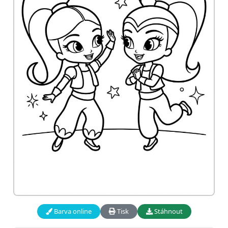
Barva online
Tisk
Stáhnout