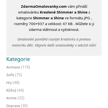
ZdarmaOmalovanky.com
vám přináší
omalovánku
Kreslené Shimmer a Shine
z
kategorie
Shimmer a Shine
ve formátu JPG ,
rozměry 700×937 a velikost: 47 KB . Můžete si ji
zdarma stáhnout a vytisknout.
Omalování pomáhá rozvíjet kreativitu a jemnou
motoriku dětí. Objevte další omalovánky v sekcích níže!
Kategorie
(116)
Animace
(75)
Zvíře
(48)
Hry
(44)
Růžný
(32)
Anime
(30)
Doprava