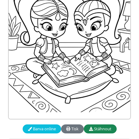
Barva online
Tisk
Stáhnout