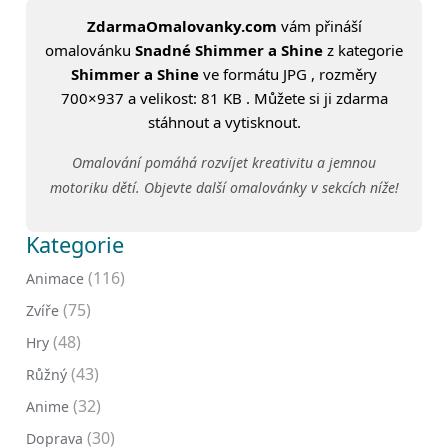
ZdarmaOmalovanky.com
vám přináší
omalovánku
Snadné Shimmer a Shine
z kategorie
Shimmer a Shine
ve formátu JPG , rozměry
700×937 a velikost: 81 KB . Můžete si ji zdarma
stáhnout a vytisknout.
Omalování pomáhá rozvíjet kreativitu a jemnou
motoriku dětí. Objevte další omalovánky v sekcích níže!
Kategorie
(116)
Animace
(75)
Zvíře
(48)
Hry
(43)
Růžný
(32)
Anime
(30)
Doprava