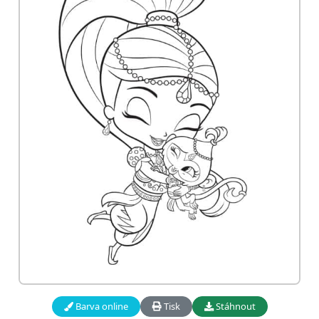
Barva online
Tisk
Stáhnout