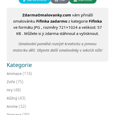
ZdarmaOmalovanky.com
vám přináší
omalovánku
Fifinka zadarmo
z kategorie
Fifinka
ve formátu JPG , rozměry 721×1024 a velikost: 57
KB . Můžete si ji zdarma stáhnout a vytisknout.
Omalování pomáhá rozvíjet kreativitu a jemnou
motoriku dětí. Objevte další omalovánky v sekcích níže!
Kategorie
(116)
Animace
(75)
Zvíře
(48)
Hry
(43)
Růžný
(32)
Anime
(30)
Doprava