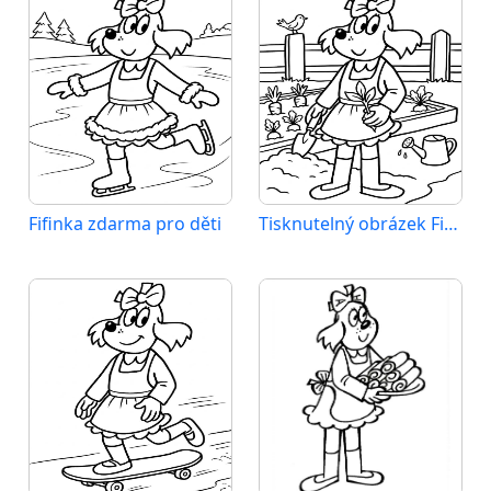
Fifinka zdarma pro děti
Tisknutelný obrázek Fifinky