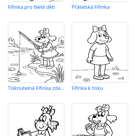
Fifinka pro 6leté děti
Přátelská Fifinka
Tisknutelná Fifinka zdarma
Fifinka k tisku