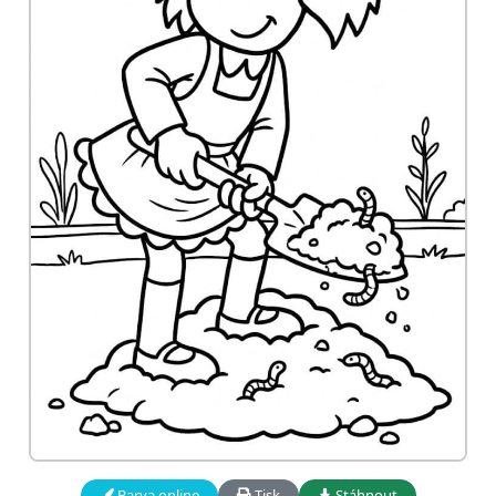
Barva online
Tisk
Stáhnout