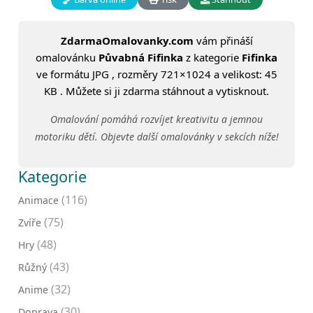
ZdarmaOmalovanky.com
vám přináší
omalovánku
Půvabná Fifinka
z kategorie
Fifinka
ve formátu JPG , rozměry 721×1024 a velikost: 45
KB . Můžete si ji zdarma stáhnout a vytisknout.
Omalování pomáhá rozvíjet kreativitu a jemnou
motoriku dětí. Objevte další omalovánky v sekcích níže!
Kategorie
(116)
Animace
(75)
Zvíře
(48)
Hry
(43)
Růžný
(32)
Anime
(30)
Doprava