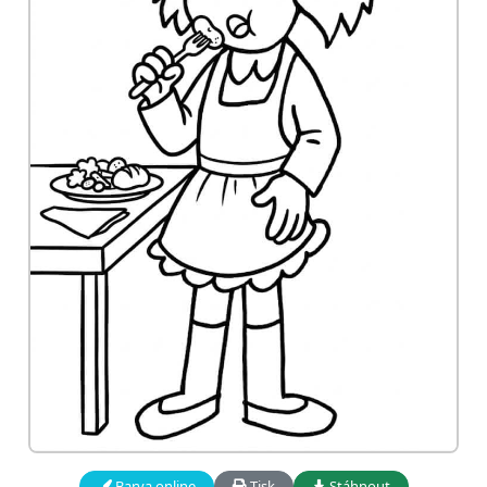
Barva online
Tisk
Stáhnout