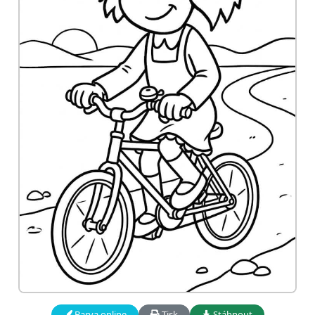
Barva online
Tisk
Stáhnout