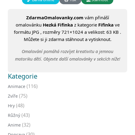
ZdarmaOmalovanky.com
vám přináší
omalovánku
Hezká Fifinka
z kategorie
Fifinka
ve
formátu JPG , rozměry 721×1024 a velikost: 63 KB .
Můžete si ji zdarma stáhnout a vytisknout.
Omalování pomáhá rozvíjet kreativitu a jemnou
motoriku dětí. Objevte další omalovánky v sekcích níže!
Kategorie
(116)
Animace
(75)
Zvíře
(48)
Hry
(43)
Růžný
(32)
Anime
(30)
Doprava