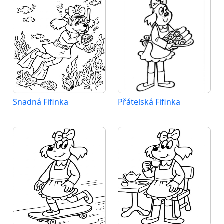
Snadná Fifinka
Přátelská Fifinka