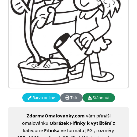
Barva online
Tisk
Stáhnout
ZdarmaOmalovanky.com
vám přináší
omalovánku
Obrázek Fifinky k vytištění
z
kategorie
Fifinka
ve formátu JPG , rozměry