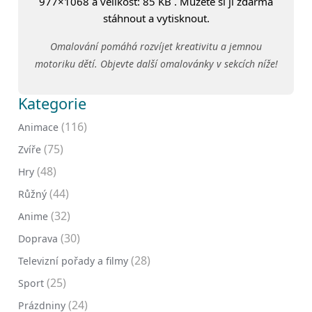
977×1068 a velikost: 85 KB . Můžete si ji zdarma
stáhnout a vytisknout.
Omalování pomáhá rozvíjet kreativitu a jemnou
motoriku dětí. Objevte další omalovánky v sekcích níže!
Kategorie
(116)
Animace
(75)
Zvíře
(48)
Hry
(44)
Růžný
(32)
Anime
(30)
Doprava
(28)
Televizní pořady a filmy
(25)
Sport
(24)
Prázdniny