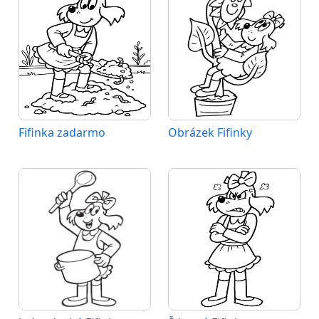
Fifinka zadarmo
Obrázek Fifinky