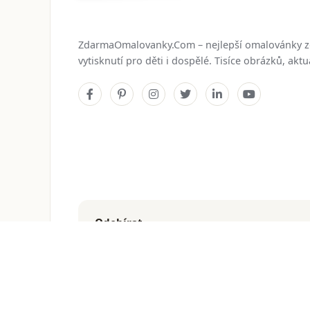
ZdarmaOmalovanky.Com – nejlepší omalovánky 
vytisknutí pro děti i dospělé. Tisíce obrázků, ak
Odebírat
Dostávejte nejnovější omalovánky přímo do e-mailu
© 2026
ZdarmaOmalovanky.Com
. Všechna práva vyhraz