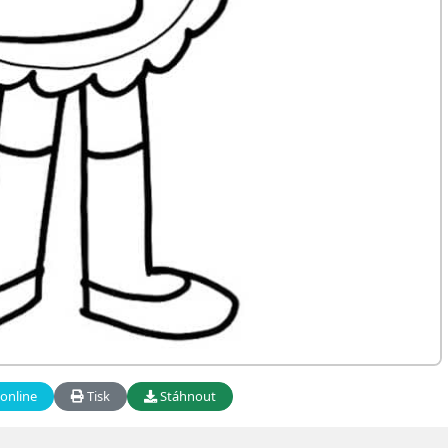
online
Tisk
Stáhnout