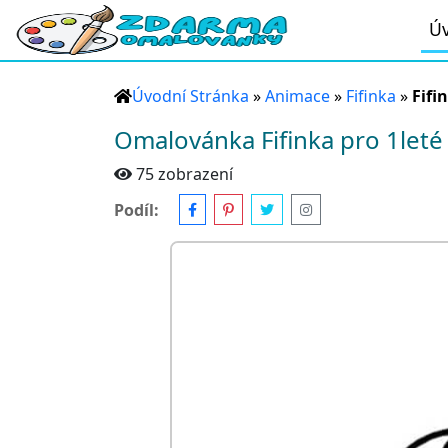
Úv
Úvodní Stránka
»
Animace
»
Fifinka
»
Fifi
Omalovánka Fifinka pro 1leté 
75 zobrazení
Podíl: