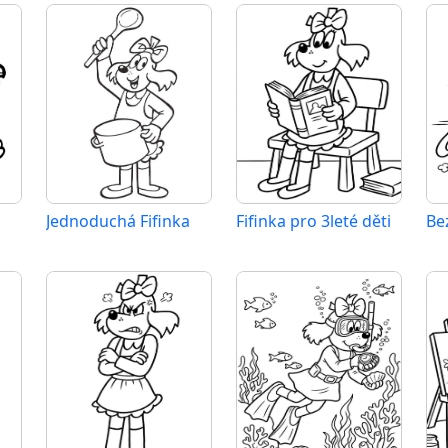
Jednoduchá Fifinka
Fifinka pro 3leté děti