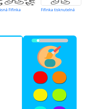
ásná Fifinka
Fifinka tisknutelná