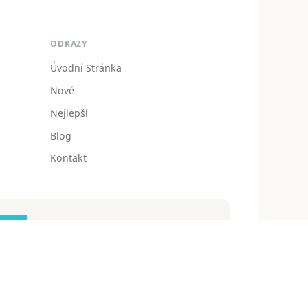
ODKAZY
Úvodní Stránka
Nové
Nejlepší
Blog
Kontakt
zdarmaomalovanky@gmail.com
 ochrany osobních údajů
Podmínky používání
Blog