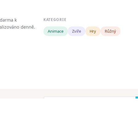
zdarma k
KATEGORIE
tualizováno denně.
Animace
Zvíře
Hry
Růžný
!
ena.
Copyright
Zásady