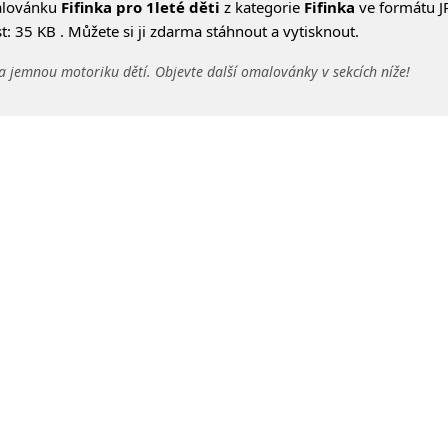
alovánku
Fifinka pro 1leté děti
z kategorie
Fifinka
ve formátu J
: 35 KB . Můžete si ji zdarma stáhnout a vytisknout.
a jemnou motoriku dětí. Objevte další omalovánky v sekcích níže!