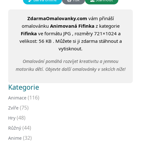
ZdarmaOmalovanky.com
vám přináší
omalovánku
Animovaná Fifinka
z kategorie
Fifinka
ve formátu JPG , rozměry 721×1024 a
velikost: 56 KB . Můžete si ji zdarma stáhnout a
vytisknout.
Omalování pomáhá rozvíjet kreativitu a jemnou
motoriku dětí. Objevte další omalovánky v sekcích níže!
Kategorie
(116)
Animace
(75)
Zvíře
(48)
Hry
(44)
Růžný
(32)
Anime