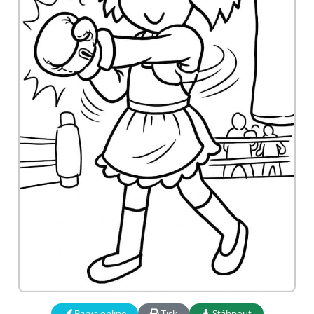
Barva online
Tisk
Stáhnout