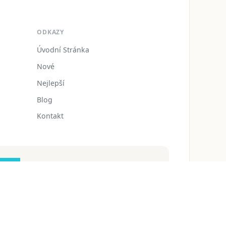
ODKAZY
Úvodní Stránka
Nové
Nejlepší
Blog
Kontakt
zdarmaomalovanky@gmail.com
 ochrany osobních údajů
Podmínky používání
Blog