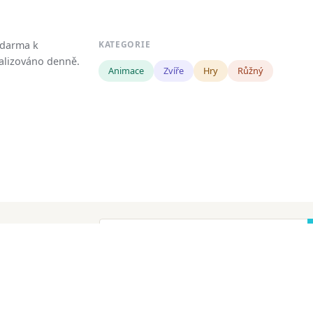
zdarma k
KATEGORIE
tualizováno denně.
Animace
Zvíře
Hry
Růžný
!
ena.
Copyright
Zásady