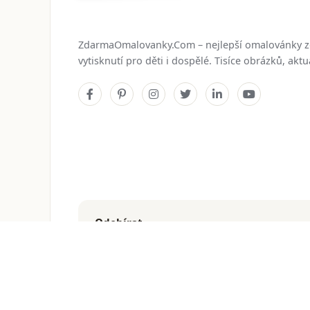
ZdarmaOmalovanky.Com – nejlepší omalovánky 
vytisknutí pro děti i dospělé. Tisíce obrázků, ak
Odebírat
Dostávejte nejnovější omalovánky přímo do e-mailu
© 2026
ZdarmaOmalovanky.Com
. Všechna práva vyhraz