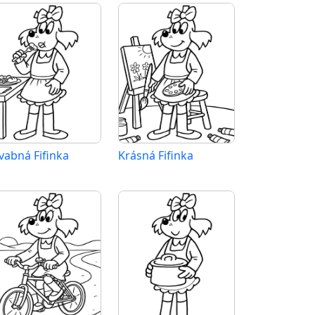
vabná Fifinka
Krásná Fifinka