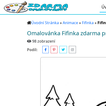
Úv
Úvodní Stránka
»
Animace
»
Fifinka
»
Fifi
Omalovánka Fifinka zdarma p
98 zobrazení
Podíl: