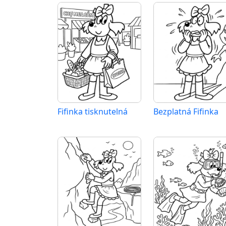
Fifinka tisknutelná
Bezplatná Fifinka