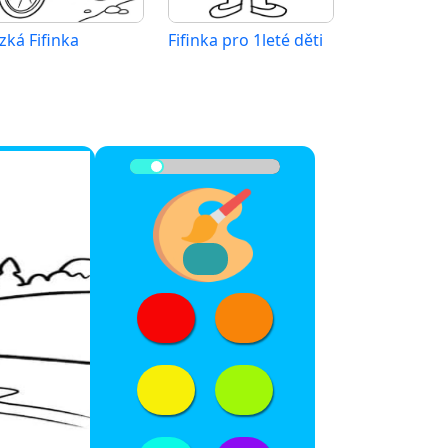
zká Fifinka
Fifinka pro 1leté děti