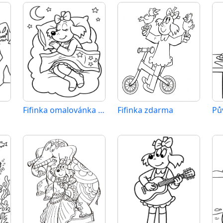
Fifinka omalovánka zdarma
Fifinka zdarma
Pů