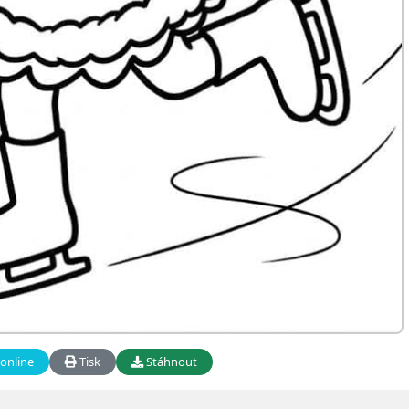
online
Tisk
Stáhnout