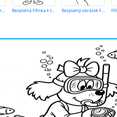
Fifinka k vytištění pro děti
Bezplatná Fifinka k tisku
Bezplatný obrázek Fifinky
Fif