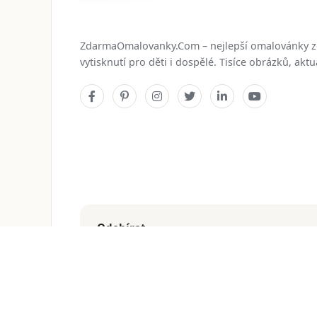
ZdarmaOmalovanky.Com – nejlepší omalovánky 
vytisknutí pro děti i dospělé. Tisíce obrázků, ak
Odebírat
Dostávejte nejnovější omalovánky přímo do e-mailu
© 2026
ZdarmaOmalovanky.Com
. Všechna práva vyhraz