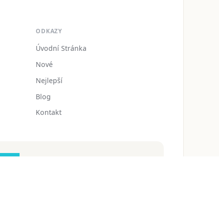
ODKAZY
Úvodní Stránka
Nové
Nejlepší
Blog
Kontakt
zdarmaomalovanky@gmail.com
 ochrany osobních údajů
Podmínky používání
Blog