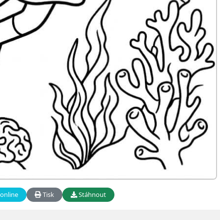
online
Tisk
Stáhnout