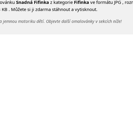
lovánku
Snadná Fifinka
z kategorie
Fifinka
ve formátu JPG , ro
 KB . Můžete si ji zdarma stáhnout a vytisknout.
a jemnou motoriku dětí. Objevte další omalovánky v sekcích níže!