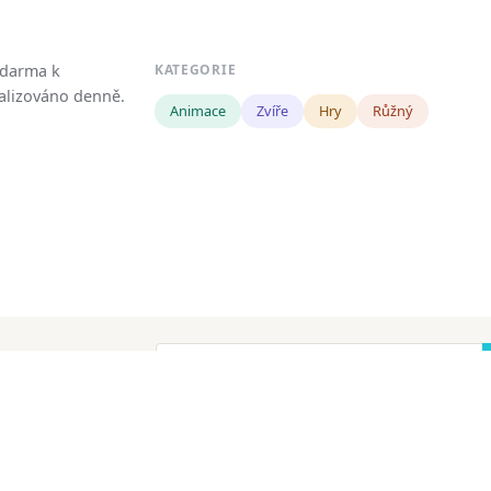
zdarma k
KATEGORIE
tualizováno denně.
Animace
Zvíře
Hry
Růžný
!
ena.
Copyright
Zásady