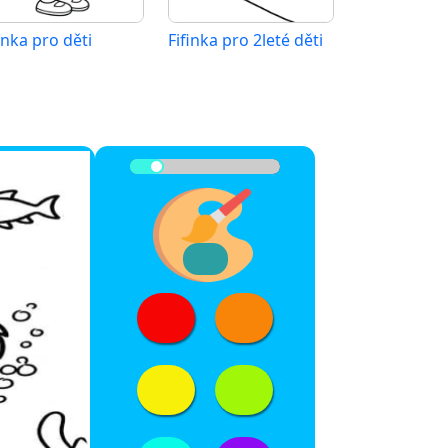
inka pro děti
Fifinka pro 2leté děti