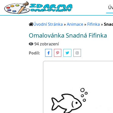
Úv
Úvodní Stránka
»
Animace
»
Fifinka
»
Snad
Omalovánka Snadná Fifinka
94 zobrazení
Podíl: