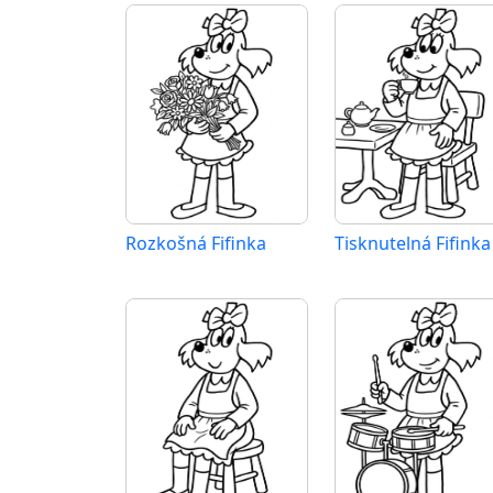
Rozkošná Fifinka