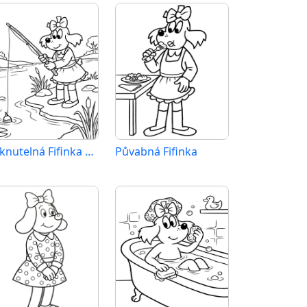
Tisknutelná Fifinka zdarma
Půvabná Fifinka