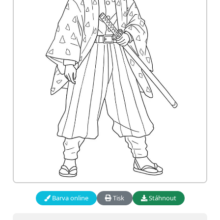
Barva online
Tisk
Stáhnout