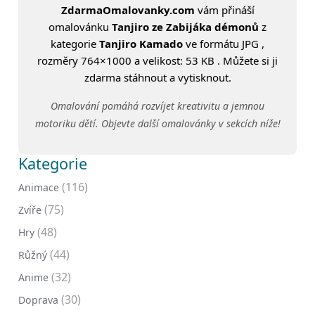
ZdarmaOmalovanky.com
vám přináší
omalovánku
Tanjiro ze Zabijáka démonů
z
kategorie
Tanjiro Kamado
ve formátu JPG ,
rozměry 764×1000 a velikost: 53 KB . Můžete si ji
zdarma stáhnout a vytisknout.
Omalování pomáhá rozvíjet kreativitu a jemnou
motoriku dětí. Objevte další omalovánky v sekcích níže!
Kategorie
(116)
Animace
(75)
Zvíře
(48)
Hry
(44)
Růžný
(32)
Anime
(30)
Doprava