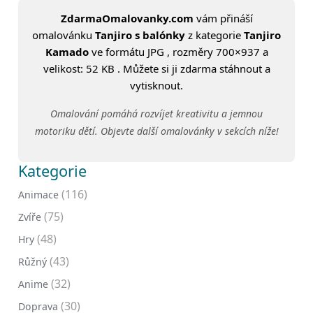
ZdarmaOmalovanky.com
vám přináší
omalovánku
Tanjiro s balónky
z kategorie
Tanjiro
Kamado
ve formátu JPG , rozměry 700×937 a
velikost: 52 KB . Můžete si ji zdarma stáhnout a
vytisknout.
Omalování pomáhá rozvíjet kreativitu a jemnou
motoriku dětí. Objevte další omalovánky v sekcích níže!
Kategorie
(116)
Animace
(75)
Zvíře
(48)
Hry
(43)
Růžný
(32)
Anime
(30)
Doprava