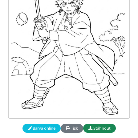
Barva online
Tisk
Stáhnout