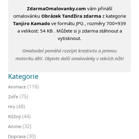
ZdarmaOmalovanky.com
vám přináší
omalovánku
Obrázek Tandžira zdarma
z kategorie
Tanjiro Kamado
ve formátu JPG , rozměry 700×939
a velikost: 54 KB . Můžete si ji zdarma stáhnout a
vytisknout.
Omalování pomáhá rozvíjet kreativitu a jemnou
motoriku dětí. Objevte další omalovánky v sekcích níže!
Kategorie
(116)
Animace
(75)
Zvíře
(48)
Hry
(44)
Růžný
(32)
Anime
(30)
Doprava