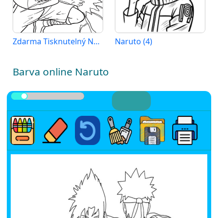
Zdarma Tisknutelný Naruto
Naruto (4)
Barva online Naruto