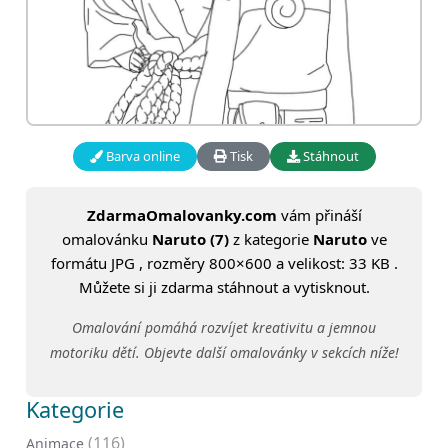
Barva online
Tisk
Stáhnout
ZdarmaOmalovanky.com
vám přináší
omalovánku
Naruto (7)
z kategorie
Naruto
ve
formátu JPG , rozměry 800×600 a velikost: 33 KB .
Můžete si ji zdarma stáhnout a vytisknout.
Omalování pomáhá rozvíjet kreativitu a jemnou
motoriku dětí. Objevte další omalovánky v sekcích níže!
Kategorie
(116)
Animace