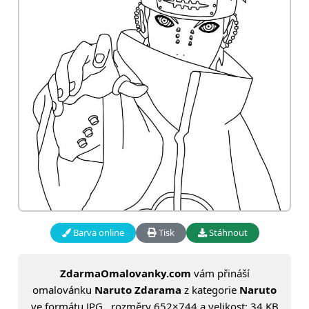
Barva online
Tisk
Stáhnout
ZdarmaOmalovanky.com
vám přináší
omalovánku
Naruto Zdarama
z kategorie
Naruto
ve formátu JPG , rozměry 652×744 a velikost: 34 KB