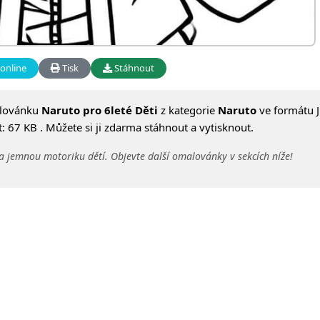
online
Tisk
Stáhnout
alovánku
Naruto pro 6leté Děti
z kategorie
Naruto
ve formátu J
 67 KB . Můžete si ji zdarma stáhnout a vytisknout.
a jemnou motoriku dětí. Objevte další omalovánky v sekcích níže!