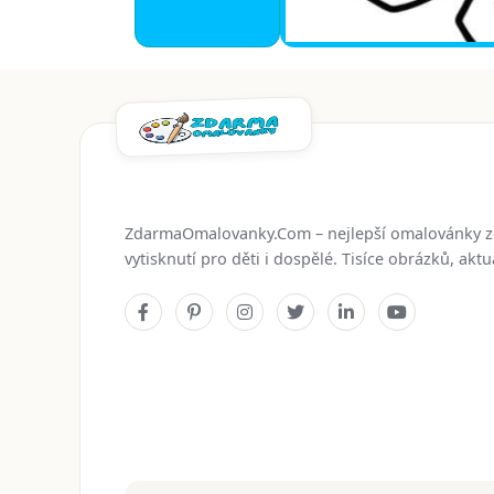
ZdarmaOmalovanky.Com – nejlepší omalovánky 
vytisknutí pro děti i dospělé. Tisíce obrázků, ak