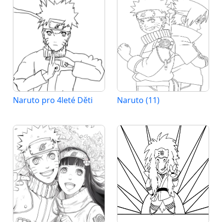
Naruto pro 4leté Děti
Naruto (11)