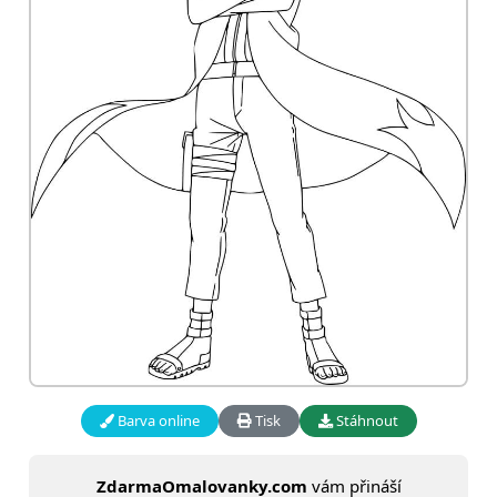
Barva online
Tisk
Stáhnout
ZdarmaOmalovanky.com
vám přináší