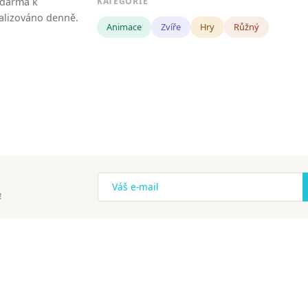
zdarma k
KATEGORIE
tualizováno denně.
Animace
Zvíře
Hry
Růžný
!
ena.
Copyright
Zásady