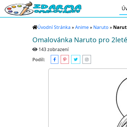
Úv
Úvodní Stránka
»
Anime
»
Naruto
»
Naruto
Omalovánka Naruto pro 2leté
143 zobrazení
Podíl: