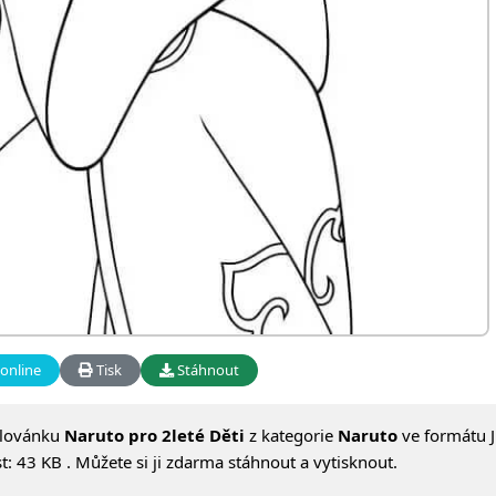
online
Tisk
Stáhnout
alovánku
Naruto pro 2leté Děti
z kategorie
Naruto
ve formátu J
: 43 KB . Můžete si ji zdarma stáhnout a vytisknout.