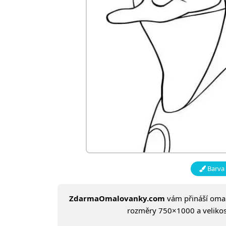
Barva 
ZdarmaOmalovanky.com
vám přináší om
rozměry 750×1000 a velikost