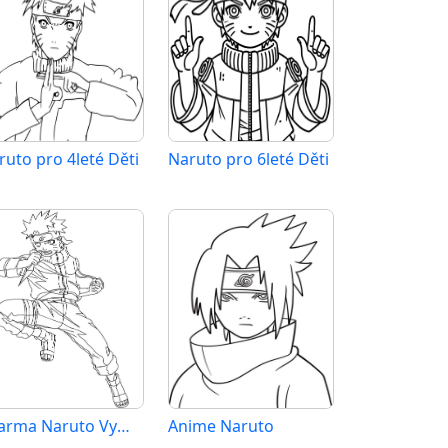
ruto pro 4leté Děti
Naruto pro 6leté Děti
Zdarma Naruto Vymalovatelné
Anime Naruto