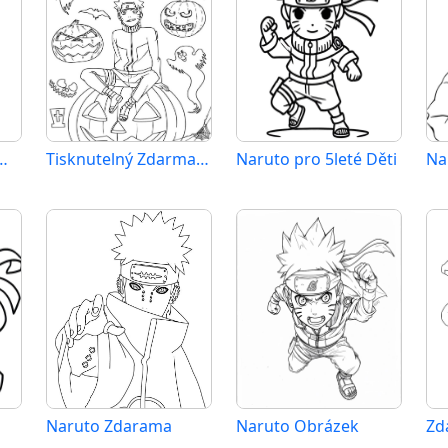
 Vymalovatelné Obrázek
Tisknutelný Zdarma Naruto
Naruto pro 5leté Děti
Na
Naruto Zdarama
Naruto Obrázek