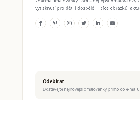
ZdarmaOmalovanky.Com – nejlepší omalovánky 
vytisknutí pro děti i dospělé. Tisíce obrázků, ak
Odebírat
Dostávejte nejnovější omalovánky přímo do e-mailu
© 2026
ZdarmaOmalovanky.Com
. Všechna práva vyhraz