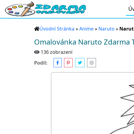
Úv
Úvodní Stránka
»
Anime
»
Naruto
»
Narut
Omalovánka Naruto Zdarma T
136 zobrazení
Podíl: