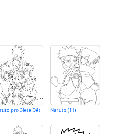
ruto pro 3leté Děti
Naruto (11)