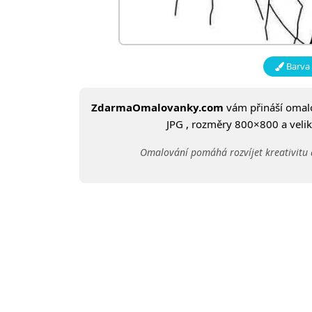
Barva 
ZdarmaOmalovanky.com
vám přináší oma
JPG , rozměry 800×800 a veliko
Omalování pomáhá rozvíjet kreativitu 