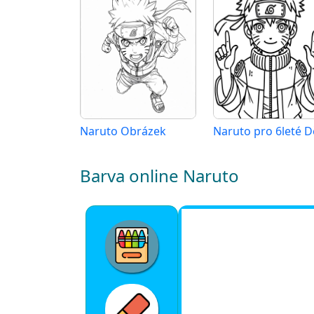
Naruto Obrázek
Naruto pro 6leté D
Barva online Naruto