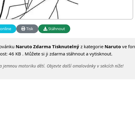
online
Tisk
Stáhnout
lovánku
Naruto Zdarma Tisknutelný
z kategorie
Naruto
ve fo
st: 46 KB . Můžete si ji zdarma stáhnout a vytisknout.
a jemnou motoriku dětí. Objevte další omalovánky v sekcích níže!