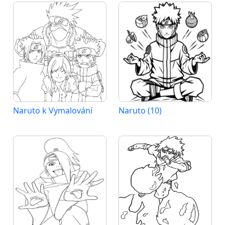
Naruto k Vymalování
Naruto (10)