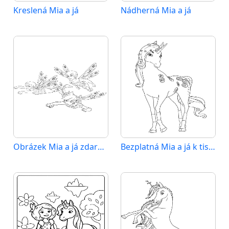
Kreslená Mia a já
Nádherná Mia a já
Obrázek Mia a já zdarma
Bezplatná Mia a já k tisku