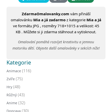
ZdarmaOmalovanky.com
vám přináší
omalovánku
Mia a já zadarmo
z kategorie
Mia a Já
ve formátu JPG , rozměry 718×1015 a velikost: 45
KB . Můžete si ji zdarma stáhnout a vytisknout.
Omalování pomáhá rozvíjet kreativitu a jemnou
motoriku dětí. Objevte další omalovánky v sekcích níže!
Kategorie
(116)
Animace
(75)
Zvíře
(48)
Hry
(43)
Růžný
(32)
Anime
(30)
Doprava