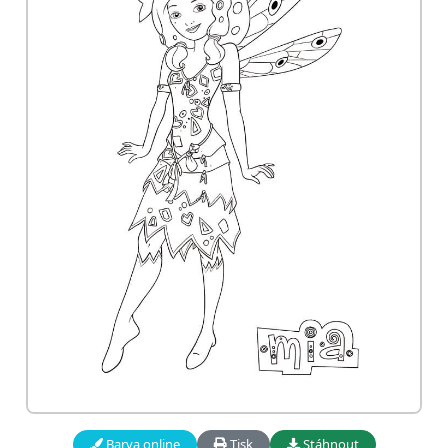
Barva online
Tisk
Stáhnout