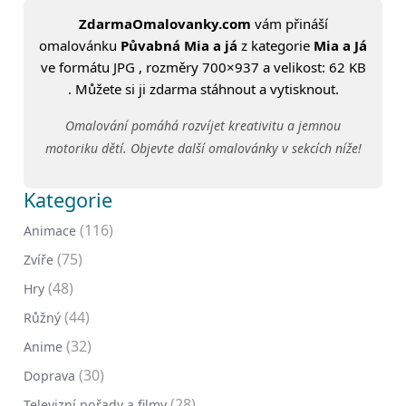
ZdarmaOmalovanky.com
vám přináší
omalovánku
Půvabná Mia a já
z kategorie
Mia a Já
ve formátu JPG , rozměry 700×937 a velikost: 62 KB
. Můžete si ji zdarma stáhnout a vytisknout.
Omalování pomáhá rozvíjet kreativitu a jemnou
motoriku dětí. Objevte další omalovánky v sekcích níže!
Kategorie
(116)
Animace
(75)
Zvíře
(48)
Hry
(44)
Růžný
(32)
Anime
(30)
Doprava
(28)
Televizní pořady a filmy