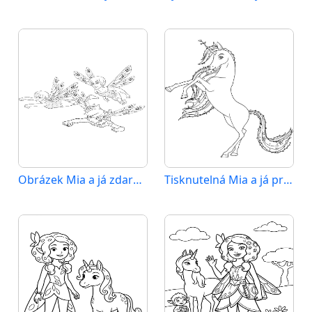
Obrázek Mia a já zdarma
Tisknutelná Mia a já pro děti