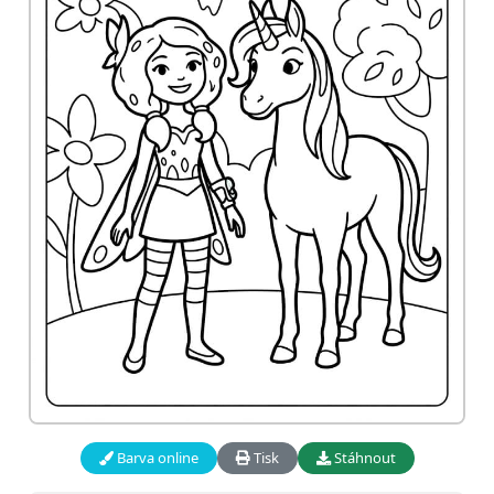
Barva online
Tisk
Stáhnout