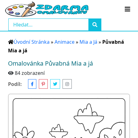
Úvodní Stránka
»
Animace
»
Mia a Já
»
Půvabná
Mia a já
Omalovánka Půvabná Mia a já
84 zobrazení
Podíl: