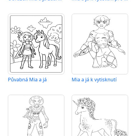
Půvabná Mia a já
Mia a já k vytisknutí