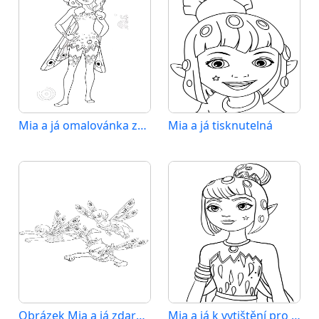
Mia a já omalovánka zdarma
Mia a já tisknutelná
Obrázek Mia a já zdarma
Mia a já k vytištění pro děti