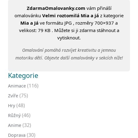
ZdarmaOmalovanky.com
vám přináší
omalovánku
Velmi roztomilá Mia a já
z kategorie
Mia a Já
ve formátu JPG , rozměry 700×937 a
velikost: 79 KB . Můžete si ji zdarma stáhnout a
vytisknout.
Omalování pomáhá rozvíjet kreativitu a jemnou
motoriku dětí. Objevte další omalovánky v sekcích níže!
Kategorie
(116)
Animace
(75)
Zvíře
(48)
Hry
(46)
Růžný
(32)
Anime
(30)
Doprava