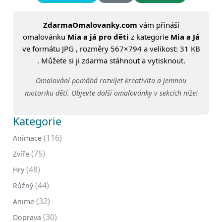
ZdarmaOmalovanky.com
vám přináší
omalovánku
Mia a já pro děti
z kategorie
Mia a Já
ve formátu JPG , rozměry 567×794 a velikost: 31 KB
. Můžete si ji zdarma stáhnout a vytisknout.
Omalování pomáhá rozvíjet kreativitu a jemnou
motoriku dětí. Objevte další omalovánky v sekcích níže!
Kategorie
(116)
Animace
(75)
Zvíře
(48)
Hry
(44)
Růžný
(32)
Anime
(30)
Doprava