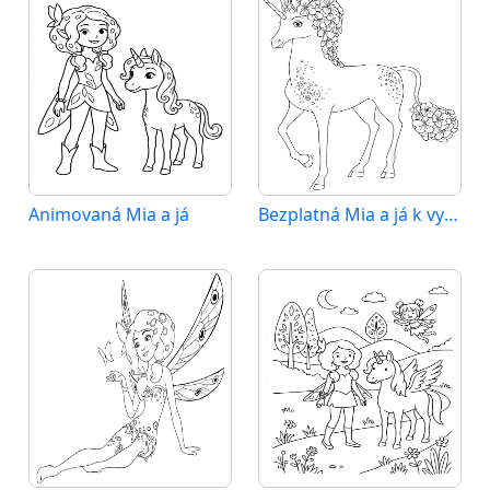
Animovaná Mia a já
Bezplatná Mia a já k vytištění