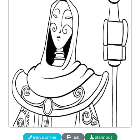
Barva online
Tisk
Stáhnout