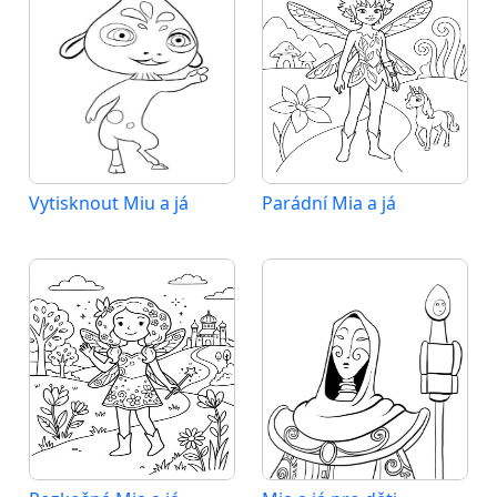
Vytisknout Miu a já
Parádní Mia a já