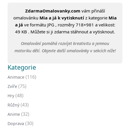
ZdarmaOmalovanky.com
vám přináší
omalovánku
Mia a já k vytisknutí
z kategorie
Mia
a Já
ve formátu JPG , rozměry 718×981 a velikost:
49 KB . Můžete si ji zdarma stáhnout a vytisknout.
Omalování pomáhá rozvíjet kreativitu a jemnou
motoriku dětí. Objevte další omalovánky v sekcích níže!
Kategorie
(116)
Animace
(75)
Zvíře
(48)
Hry
(43)
Růžný
(32)
Anime
(30)
Doprava