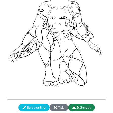
Barva online
Tisk
Stáhnout