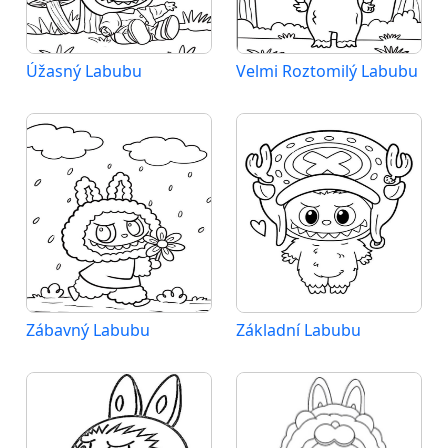
Úžasný Labubu
Velmi Roztomilý Labubu
Zábavný Labubu
Základní Labubu