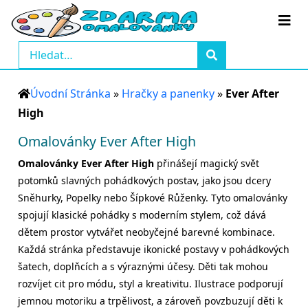
Úvodní Stránka
»
Hračky a panenky
»
Ever After
High
Omalovánky Ever After High
Omalovánky Ever After High
přinášejí magický svět
potomků slavných pohádkových postav, jako jsou dcery
Sněhurky, Popelky nebo Šípkové Růženky. Tyto omalovánky
spojují klasické pohádky s moderním stylem, což dává
dětem prostor vytvářet neobyčejné barevné kombinace.
Každá stránka představuje ikonické postavy v pohádkových
šatech, doplňcích a s výraznými účesy. Děti tak mohou
rozvíjet cit pro módu, styl a kreativitu. Ilustrace podporují
jemnou motoriku a trpělivost, a zároveň povzbuzují děti k