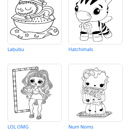
Labubu
Hatchimals
LOL OMG
Num Noms