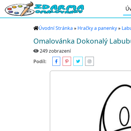
Úv
Úvodní Stránka
»
Hračky a panenky
»
Lab
Omalovánka Dokonalý Labub
249 zobrazení
Podíl: