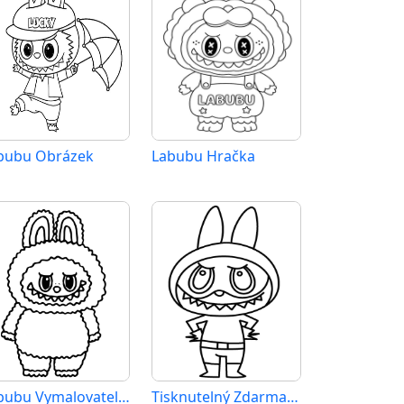
bubu Obrázek
Labubu Hračka
Labubu Vymalovatelné pro Děti
Tisknutelný Zdarma Labubu