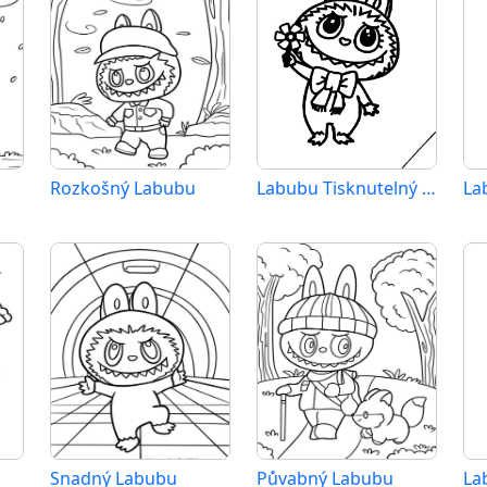
Rozkošný Labubu
Labubu Tisknutelný Zdarma
La
Snadný Labubu
Půvabný Labubu