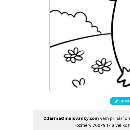
Barva 
ZdarmaOmalovanky.com
vám přináší o
rozměry 700×947 a velikost: