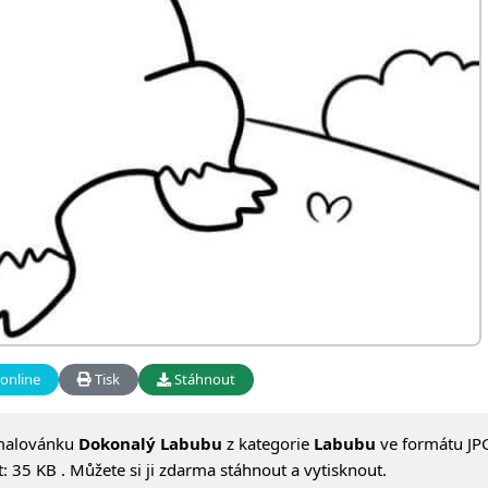
online
Tisk
Stáhnout
malovánku
Dokonalý Labubu
z kategorie
Labubu
ve formátu JPG
 35 KB . Můžete si ji zdarma stáhnout a vytisknout.