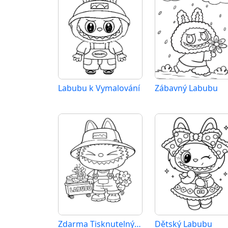
Labubu k Vymalování
Zábavný Labubu
Zdarma Tisknutelný Labubu
Dětský Labubu