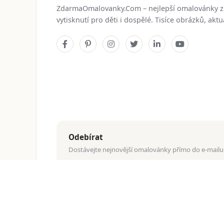
ZdarmaOmalovanky.Com – nejlepší omalovánky 
vytisknutí pro děti i dospělé. Tisíce obrázků, ak
Odebírat
Dostávejte nejnovější omalovánky přímo do e-mailu
© 2026
ZdarmaOmalovanky.Com
. Všechna práva vyhraz