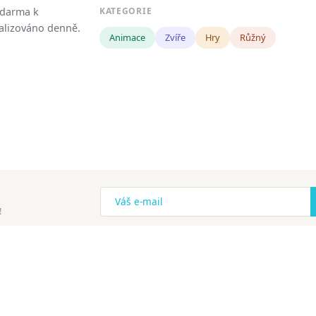
zdarma k
KATEGORIE
tualizováno denně.
Animace
Zvíře
Hry
Růžný
!
ena.
Copyright
Zásady