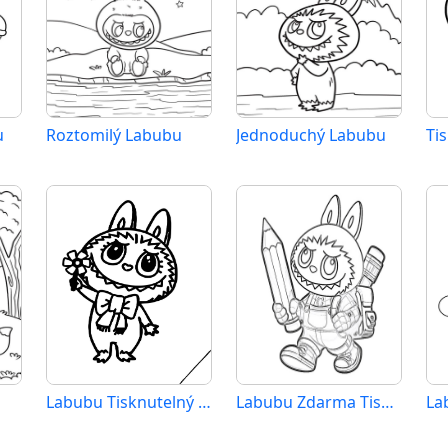
u
Roztomilý Labubu
Jednoduchý Labubu
Labubu Tisknutelný Zdarma
Labubu Zdarma Tisknutelný
La