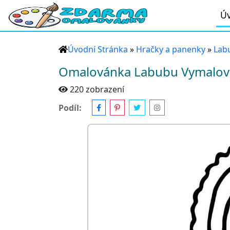
Úv
Úvodní Stránka
»
Hračky a panenky
»
Lab
Omalovánka Labubu Vymalova
220 zobrazení
Podíl: