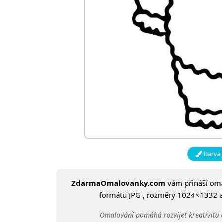
Barva 
ZdarmaOmalovanky.com
vám přináší om
formátu JPG , rozměry 1024×1332 a v
Omalování pomáhá rozvíjet kreativitu 