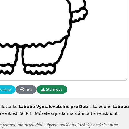
online
Tisk
Stáhnout
alovánku
Labubu Vymalovatelné pro Děti
z kategorie
Labubu
elikost: 60 KB . Můžete si ji zdarma stáhnout a vytisknout.
a jemnou motoriku dětí. Objevte další omalovánky v sekcích níže!