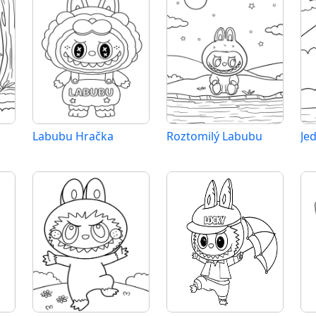
Labubu Hračka
Roztomilý Labubu
Je