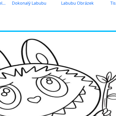
Labubu Vymalovatelné pro Děti
Dokonalý Labubu
Labubu Obrázek
Ti