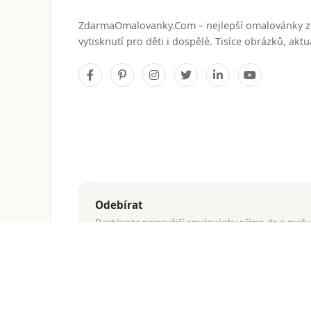
ZdarmaOmalovanky.Com – nejlepší omalovánky 
vytisknutí pro děti i dospělé. Tisíce obrázků, ak
Odebírat
Dostávejte nejnovější omalovánky přímo do e-mailu
© 2026
ZdarmaOmalovanky.Com
. Všechna práva vyhraz