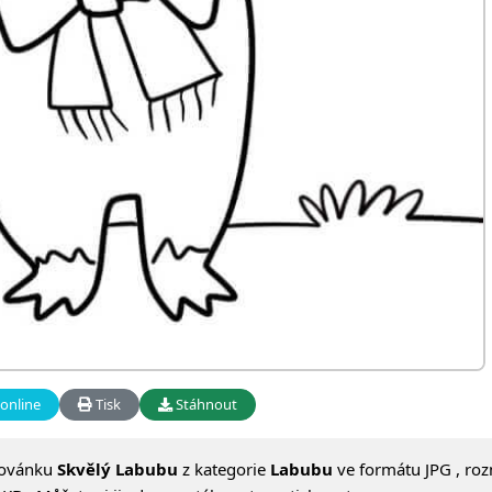
online
Tisk
Stáhnout
lovánku
Skvělý Labubu
z kategorie
Labubu
ve formátu JPG , ro