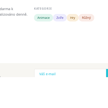
zdarma k
KATEGORIE
tualizováno denně.
Animace
Zvíře
Hry
Růžný
!
ena.
Copyright
Zásady