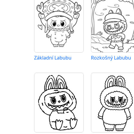
Základní Labubu
Rozkošný Labubu