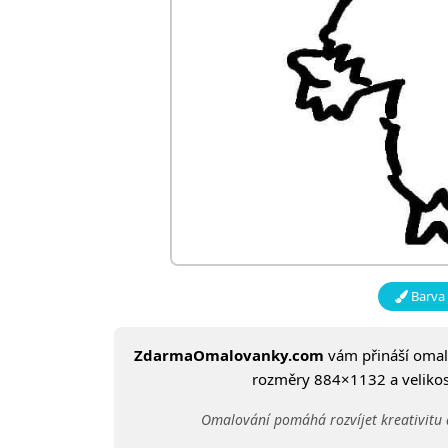
Barva 
ZdarmaOmalovanky.com
vám přináší oma
rozměry 884×1132 a velikost
Omalování pomáhá rozvíjet kreativitu 