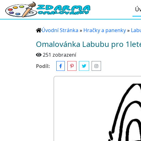
Úv
Úvodní Stránka
»
Hračky a panenky
»
Lab
Omalovánka Labubu pro 1leté
251 zobrazení
Podíl: