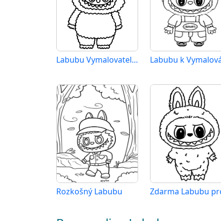
Labubu Vymalovatelné pro Děti
Labubu k Vymalov
Rozkošný Labubu