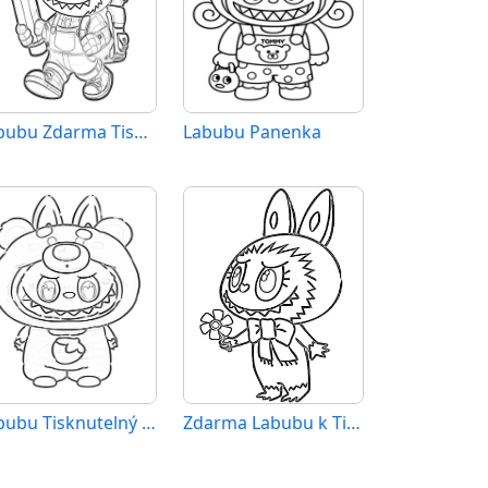
Labubu Zdarma Tisknutelný
Labubu Panenka
Labubu Tisknutelný pro Děti
Zdarma Labubu k Tisku pro Děti