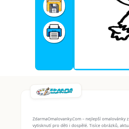
ZdarmaOmalovanky.Com – nejlepší omalovánky 
vytisknutí pro děti i dospělé. Tisíce obrázků, ak