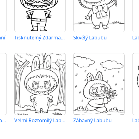
ání
Tisknutelný Zdarma Labubu
Skvělý Labubu
Zdarma Labubu pro Malé Děti
Velmi Roztomilý Labubu
Zábavný Labubu