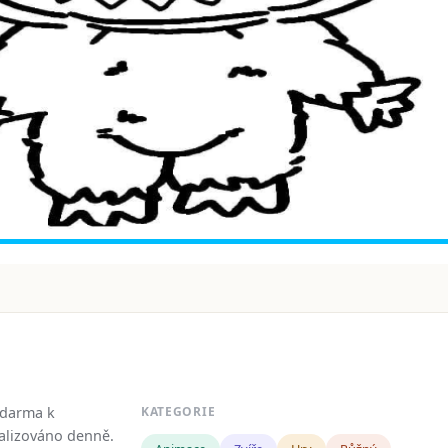
zdarma k
KATEGORIE
tualizováno denně.