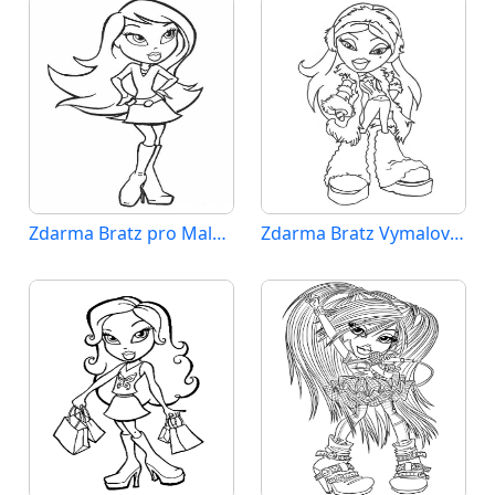
Zdarma Bratz pro Malé Děti
Zdarma Bratz Vymalovatelné