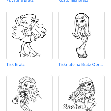
Půvabná Bratz
Roztomilá Bratz
Tisk Bratz
Tisknutelná Bratz Obrázek pro Děti