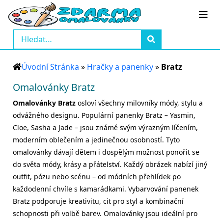
Úvodní Stránka
»
Hračky a panenky
»
Bratz
Omalovánky Bratz
Omalovánky Bratz
osloví všechny milovníky módy, stylu a
odvážného designu. Populární panenky Bratz – Yasmin,
Cloe, Sasha a Jade – jsou známé svým výrazným líčením,
moderním oblečením a jedinečnou osobností. Tyto
omalovánky dávají dětem i dospělým možnost ponořit se
do světa módy, krásy a přátelství. Každý obrázek nabízí jiný
outfit, pózu nebo scénu – od módních přehlídek po
každodenní chvíle s kamarádkami. Vybarvování panenek
Bratz podporuje kreativitu, cit pro styl a kombinační
schopnosti při volbě barev. Omalovánky jsou ideální pro