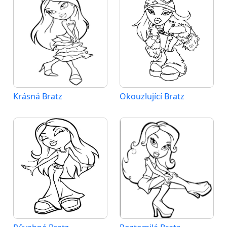
Krásná Bratz
Okouzlující Bratz