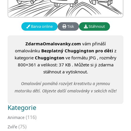
Barva online
Tisk
Stáhnout
ZdarmaOmalovanky.com
vám přináší
omalovánku
Bezplatný Chuggington pro děti
z
kategorie
Chuggington
ve formátu JPG , rozměry
800×361 a velikost: 37 KB . Můžete si ji zdarma
stáhnout a vytisknout.
Omalování pomáhá rozvíjet kreativitu a jemnou
motoriku dětí. Objevte další omalovánky v sekcích níže!
Kategorie
(116)
Animace
(75)
Zvíře