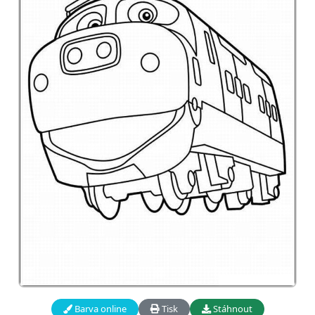
Barva online
Tisk
Stáhnout