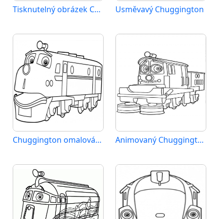
Tisknutelný obrázek Chuggingtonu
Usměvavý Chuggington
Chuggington omalovánka zdarma
Animovaný Chuggington