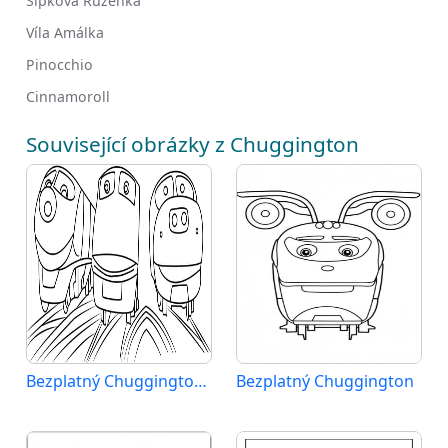
Šípková Růženka
Víla Amálka
Pinocchio
Cinnamoroll
Související obrázky z Chuggington
Bezplatný Chuggington pro děti
Bezplatný Chuggington