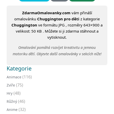
ZdarmaOmalovanky.com
vám přináší
omalovánku
Chuggington pro děti
z kategorie
Chuggington
ve formátu JPG , rozměry 643×900 a
velikost: 50 KB . Můžete si ji zdarma stáhnout a
vytisknout.
Omalování pomáhá rozvíjet kreativitu a jemnou
motoriku dětí. Objevte další omalovánky v sekcích níže!
Kategorie
(116)
Animace
(75)
Zvíře
(48)
Hry
(46)
Růžný
(32)
Anime