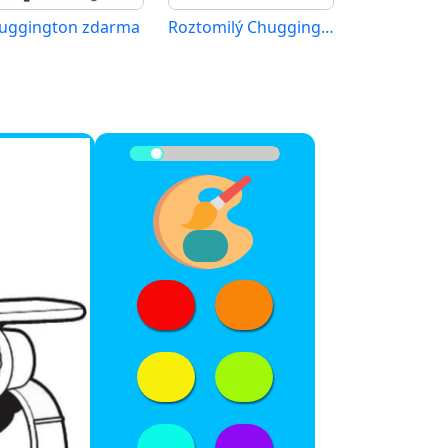
uggington zdarma
Roztomilý Chuggington