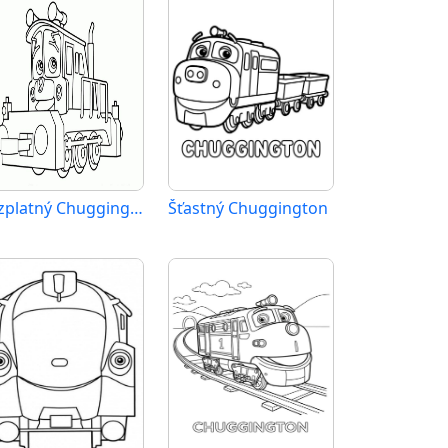
Bezplatný Chuggington k vytištění
Šťastný Chuggington