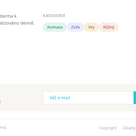
zdarma k
KATEGORIE
tualizováno denně.
Animace
Zvíře
Hry
Růžný
!
ena.
Copyright
Zásady