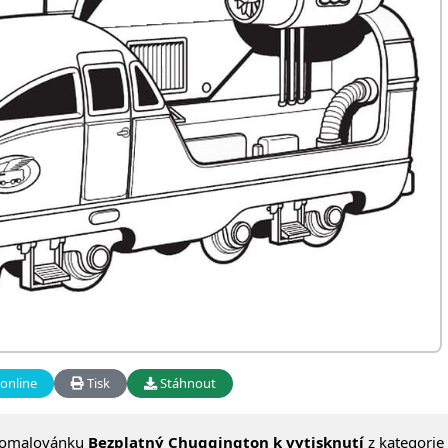
online
Tisk
Stáhnout
 omalovánku
Bezplatný Chuggington k vytisknutí
z kategorie