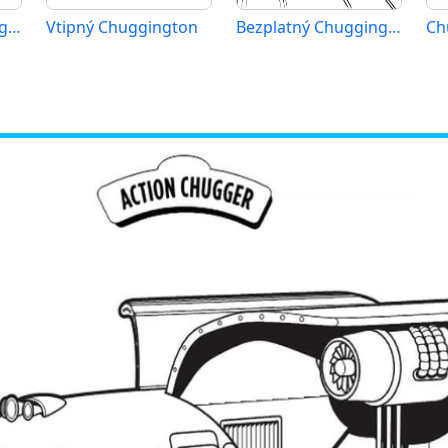
Bezplatný Chuggington
Vtipný Chuggington
Bezplatný Chuggington k tisku
Ch