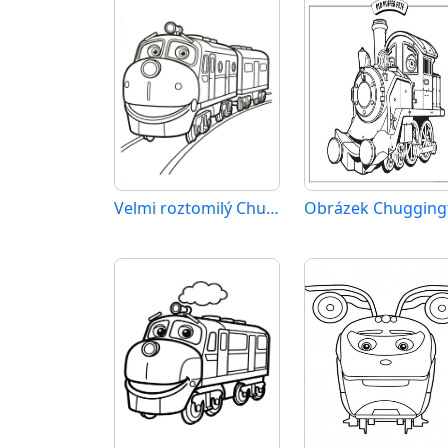
Velmi roztomilý Chuggington