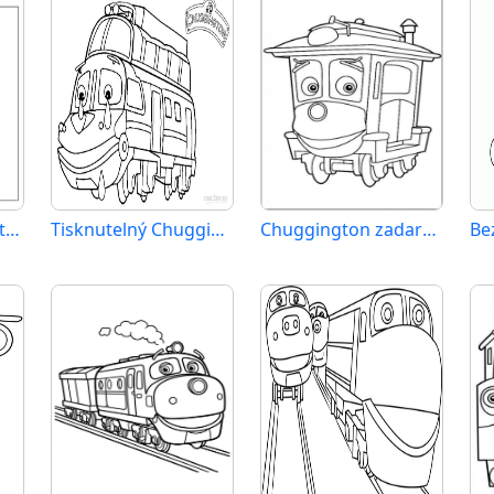
Obrázek Chuggingtonu
Tisknutelný Chuggington zadarmo
Chuggington zadarmo