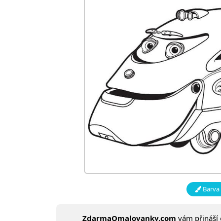
Barva 
ZdarmaOmalovanky.com
vám přináší