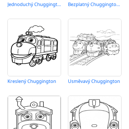
Jednoduchý Chuggington
Bezplatný Chuggington k vytištění
Kreslený Chuggington
Usměvavý Chuggington