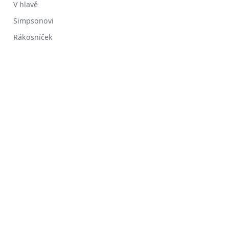
V hlavě
Simpsonovi
Rákosníček