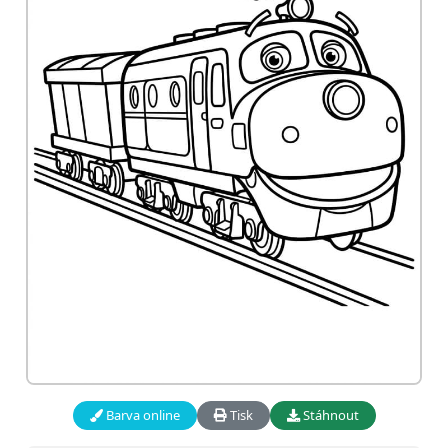
Barva online
Tisk
Stáhnout