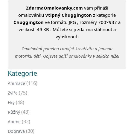
ZdarmaOmalovanky.com
vám přináší
omalovánku
Vtipný Chuggington
z kategorie
Chuggington
ve formátu JPG , rozměry 700×937 a
velikost: 49 KB . Můžete si ji zdarma stáhnout a
vytisknout.
Omalování pomáhá rozvíjet kreativitu a jemnou
motoriku dětí. Objevte další omalovánky v sekcích níže!
Kategorie
(116)
Animace
(75)
Zvíře
(48)
Hry
(43)
Růžný
(32)
Anime
(30)
Doprava