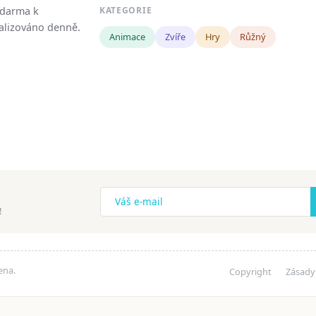
zdarma k
KATEGORIE
tualizováno denně.
Animace
Zvíře
Hry
Růžný
!
ena.
Copyright
Zásady