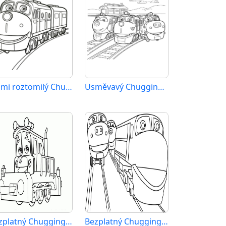
Velmi roztomilý Chuggington
Usměvavý Chuggington
Bezplatný Chuggington k vytištění
Bezplatný Chuggington k tisku