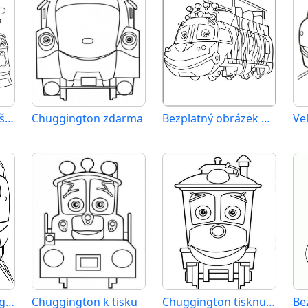
Chuggington k vytištění pro děti
Chuggington zdarma
Bezplatný obrázek Chuggingtonu
Bezplatný Chuggington pro děti
Chuggington k tisku
Chuggington tisknutelný