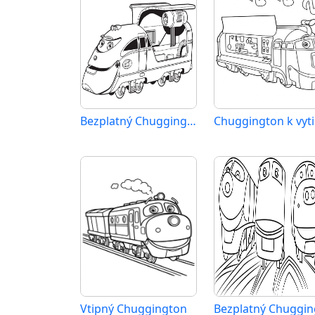
Bezplatný Chuggington k vytisknutí
Vtipný Chuggington