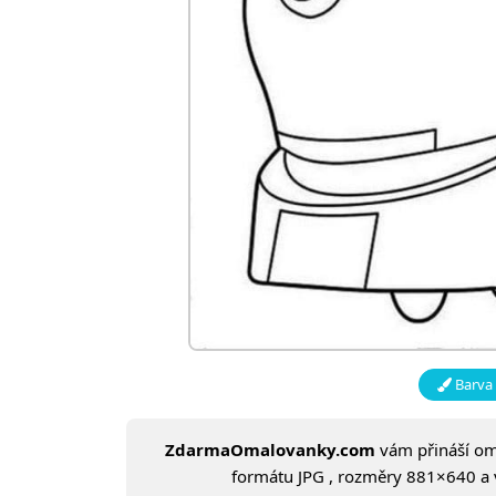
Barva 
ZdarmaOmalovanky.com
vám přináší o
formátu JPG , rozměry 881×640 a ve