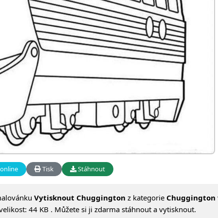
online
Tisk
Stáhnout
malovánku
Vytisknout Chuggington
z kategorie
Chuggington
likost: 44 KB . Můžete si ji zdarma stáhnout a vytisknout.