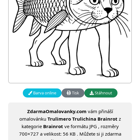
Barva online
Tisk
Stáhnout
ZdarmaOmalovanky.com
vám přináší
omalovánku
Trulimero Trulichina Brainrot
z
kategorie
Brainrot
ve formátu JPG , rozměry
700×727 a velikost: 56 KB . Můžete si ji zdarma