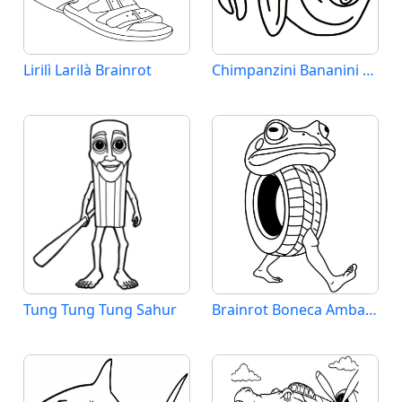
Lirilì Larilà Brainrot
Chimpanzini Bananini Brainrot
Tung Tung Tung Sahur
Brainrot Boneca Ambalabu