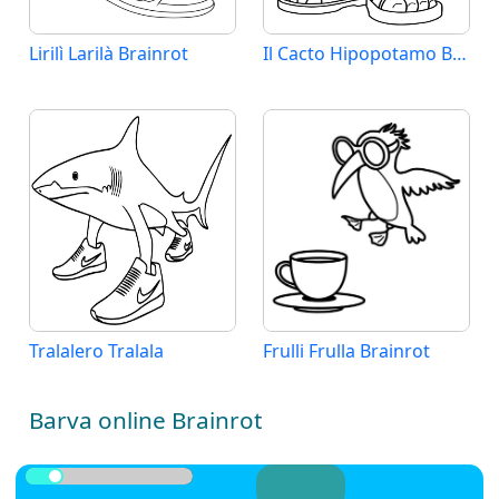
Lirilì Larilà Brainrot
Il Cacto Hipopotamo Brainrot
Tralalero Tralala
Frulli Frulla Brainrot
Barva online Brainrot