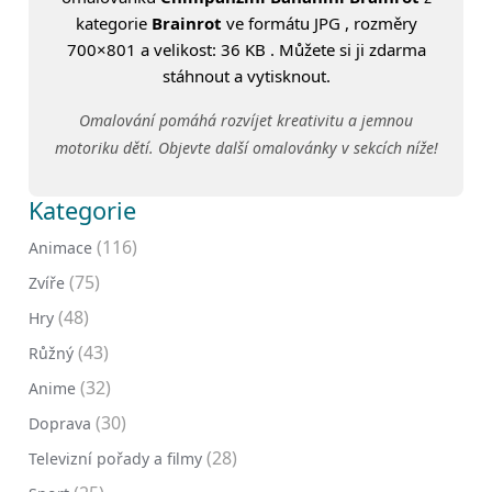
kategorie
Brainrot
ve formátu JPG , rozměry
700×801 a velikost: 36 KB . Můžete si ji zdarma
stáhnout a vytisknout.
Omalování pomáhá rozvíjet kreativitu a jemnou
motoriku dětí. Objevte další omalovánky v sekcích níže!
Kategorie
(116)
Animace
(75)
Zvíře
(48)
Hry
(43)
Růžný
(32)
Anime
(30)
Doprava
(28)
Televizní pořady a filmy