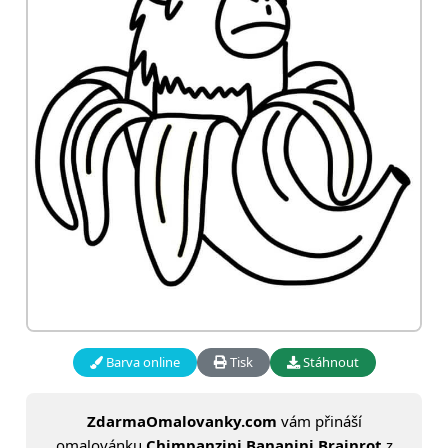
Barva online
Tisk
Stáhnout
ZdarmaOmalovanky.com
vám přináší
omalovánku
Chimpanzini Bananini Brainrot
z