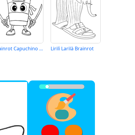
Brainrot Capuchino Assassino
Lirilì Larilà Brainrot