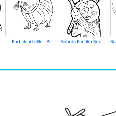
Brainrot Giraffa Celeste
Burbaloni Lulilolli Brainrot
Bobrito Bandito Brainrot