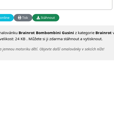
online
Tisk
Stáhnout
malovánku
Brainrot Bombombini Gusini
z kategorie
Brainrot
likost: 24 KB . Můžete si ji zdarma stáhnout a vytisknout.
a jemnou motoriku dětí. Objevte další omalovánky v sekcích níže!