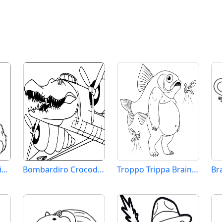
Orangutini Ananasini Brainrot
Bombardiro Crocodillo Brainrot
Troppo Trippa Brainrot