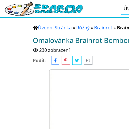
Úv
Úvodní Stránka
»
Růžný
»
Brainrot
»
Brai
Omalovánka Brainrot Bombom
230 zobrazení
Podíl: