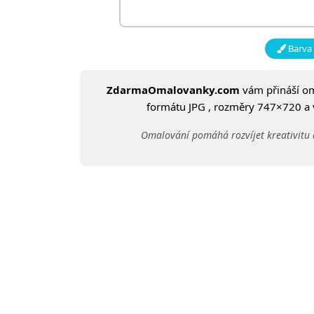
Barva 
ZdarmaOmalovanky.com
vám přináší o
formátu JPG , rozměry 747×720 a ve
Omalování pomáhá rozvíjet kreativitu 