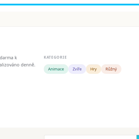
zdarma k
KATEGORIE
tualizováno denně.
Animace
Zvíře
Hry
Růžný