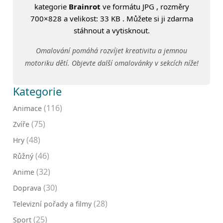
kategorie
Brainrot
ve formátu JPG , rozměry
700×828 a velikost: 33 KB . Můžete si ji zdarma
stáhnout a vytisknout.
Omalování pomáhá rozvíjet kreativitu a jemnou
motoriku dětí. Objevte další omalovánky v sekcích níže!
Kategorie
(116)
Animace
(75)
Zvíře
(48)
Hry
(46)
Růžný
(32)
Anime
(30)
Doprava
(28)
Televizní pořady a filmy
(25)
Sport