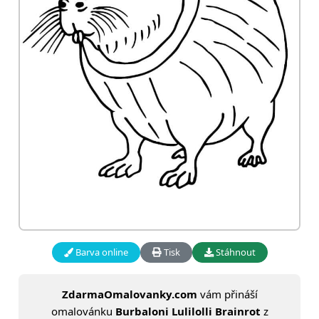
Barva online
Tisk
Stáhnout
ZdarmaOmalovanky.com
vám přináší
omalovánku
Burbaloni Lulilolli Brainrot
z