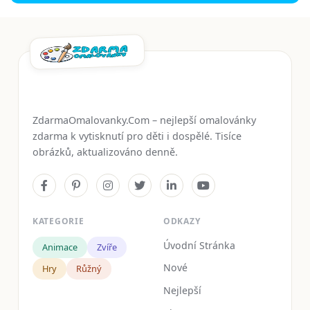
ZdarmaOmalovanky.Com – nejlepší omalovánky
zdarma k vytisknutí pro děti i dospělé. Tisíce
obrázků, aktualizováno denně.
KATEGORIE
ODKAZY
Úvodní Stránka
Animace
Zvíře
Nové
Hry
Růžný
Nejlepší