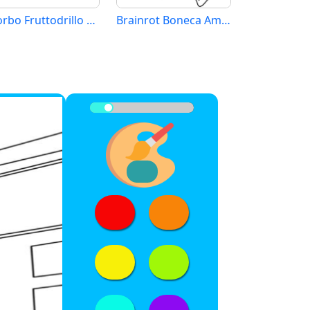
Glorbo Fruttodrillo Brainrot
Brainrot Boneca Ambalabu