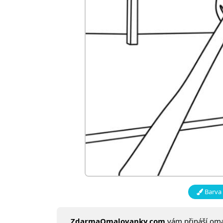
Barva 
ZdarmaOmalovanky.com
vám přináší om