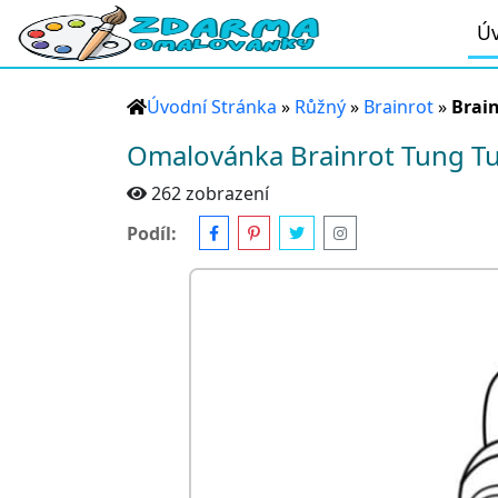
Úv
Úvodní Stránka
»
Růžný
»
Brainrot
»
Brai
Omalovánka Brainrot Tung T
262 zobrazení
Podíl: