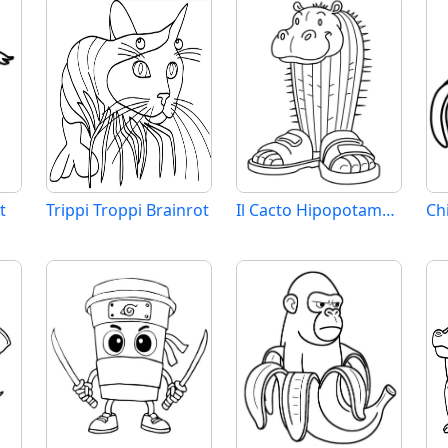
t
Trippi Troppi Brainrot
Il Cacto Hipopotamo Brainrot