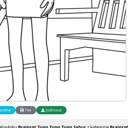
online
Tisk
Stáhnout
alovánku
Brainrot Tung Tung Tung Sahur
z kategorie
Brainro