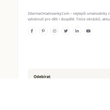
ZdarmaOmalovanky.Com – nejlepší omalovánky 
vytisknutí pro děti i dospělé. Tisíce obrázků, ak
Odebírat
Dostávejte nejnovější omalovánky přímo do e-mailu
© 2026
ZdarmaOmalovanky.Com
. Všechna práva vyhraz